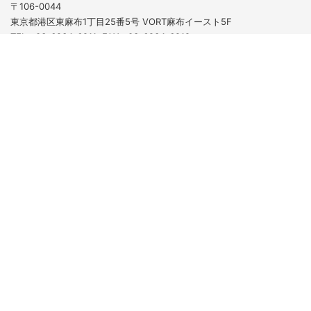
〒106-0044
東京都港区東麻布1丁目25番5号 VORT麻布イースト5F
TEL：03-6234-6211 FAX：03-6234-6212
CONTACT
■アクセス
都営大江戸線「赤羽橋駅」 徒歩2分