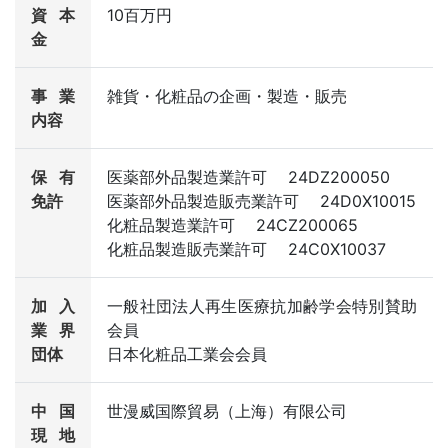
資本
10百万円
⾦
事業
雑貨・化粧品の企画・製造・販売
内容
保有
医薬部外品製造業許可
24DZ200050
免許
医薬部外品製造販売業許可
24D0X10015
化粧品製造業許可
24CZ200065
化粧品製造販売業許可
24C0X10037
加入
一般社団法人再生医療抗加齢学会特別賛助
業界
会員
団体
日本化粧品工業会会員
中国
世漫威国際貿易（上海）有限公司
現地