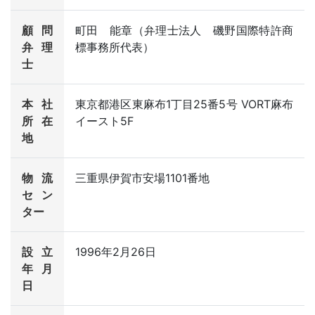
顧問
町田 能章（弁理士法人 磯野国際特許商
弁理
標事務所代表）
士
本社
東京都港区東麻布1丁目25番5号 VORT麻布
所在
イースト5F
地
物流
三重県伊賀市安場1101番地
セン
ター
設立
1996年2月26日
年月
日