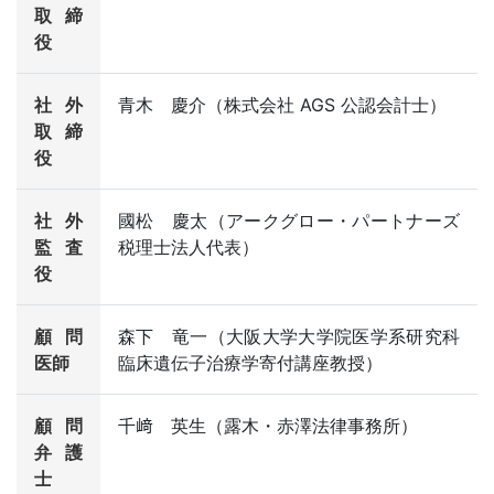
取締
役
社外
青木 慶介（株式会社 AGS 公認会計士）
取締
役
社外
國松 慶太（アークグロー・パートナーズ
監査
税理士法人代表）
役
顧問
森下 竜一（大阪大学大学院医学系研究科
医師
臨床遺伝子治療学寄付講座教授）
顧問
千﨑 英生（露木・赤澤法律事務所）
弁護
士